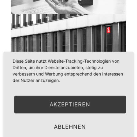
Diese Seite nutzt Website-Tracking-Technologien von
Dritten, um ihre Dienste anzubieten, stetig zu
verbessern und Werbung entsprechend den Interessen
Handelsvertreterrecht
der Nutzer anzuzeigen.
Handelsvertreter ist, wer als selbständiger
Gewerbetreibender ständig damit betraut ist, für einen
AKZEPTIEREN
anderen Unternehmer Geschäfte zu vermitteln oder in
dessen Namen abzuschließen. Das Recht der
ABLEHNEN
Handelsvertreter ist in den §§ 89 ff HGB gesetzlich
geregelt. Dort werden u.a. die Rechte und Pflichten des