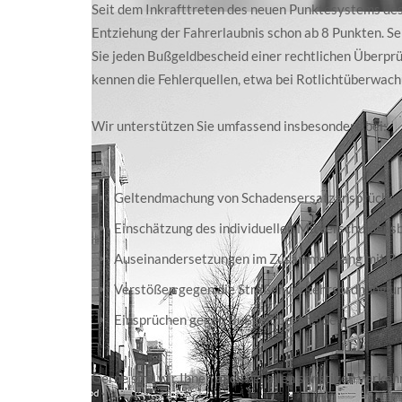
Seit dem Inkrafttreten des neuen Punktesystems des
Entziehung der Fahrerlaubnis schon ab 8 Punkten. Sel
Sie jeden Bußgeldbescheid einer rechtlichen Überpr
kennen die Fehlerquellen, etwa bei Rotlichtüberwa
Wir unterstützen Sie umfassend insbesondere bei:
Geltendmachung von Schadensersatzansprüchen 
Einschätzung des individuellen Mitverschuldens
Auseinandersetzungen im Zusammenhang mit Re
Verstößen gegen die Straßenverkehrsordnung u
Einsprüchen gegen Bußgeldbescheide
Gerne sind wir Ihnen auch bei allen sonstigen verkehr