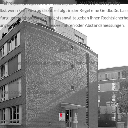
 Fahreignungsregisters in Flensburg am 1. Mai 2014 erfolgt eine
bst wenn kein Eintrag droht, erfolgt in der Regel eine Geldbuße. Las
üfung unterziehen. Unsere Rechtsanwälte geben Ihnen Rechtsicherhei
chungen, Geschwindigkeitsmessverfahren oder Abstandsmessungen.
und Schmerzensgeld aufgrund eines Verkehrsunfalls
beitrags
paratur und Ersatzwagen
nd das Straßenverkehrsgesetz
srechtlichen Fragestellungen behilflich.