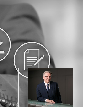
en
unfall