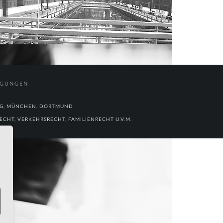
NGUNGEN
RG, MÜNCHEN, DORTMUND
CHT, VERKEHRSRECHT, FAMILIENRECHT U.V.M.