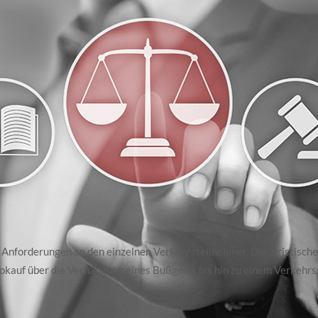
e Anforderungen an den einzelnen Verkehrsteilnehmer. Die juristisch
kauf über die Verhängung eines Bußgelds bis hin zu einem Verkehrs