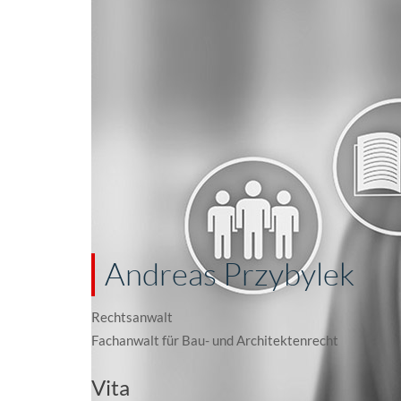
Andreas Przybylek
Rechtsanwalt
Fachanwalt für Bau- und Architektenrecht
Vita