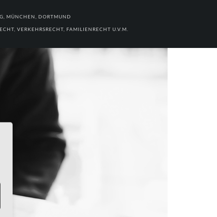
RG, MÜNCHEN, DORTMUND
CHT, VERKEHRSRECHT, FAMILIENRECHT U.V.M.