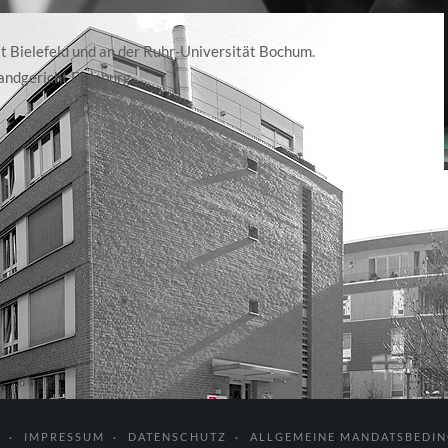
t Bielefeld und an der Ruhr-Universität Bochum.
andgericht Duisburg.
T
IMPRESSUM
DATENSCHUTZ
ALLGEMEINE MANDATSBEDI