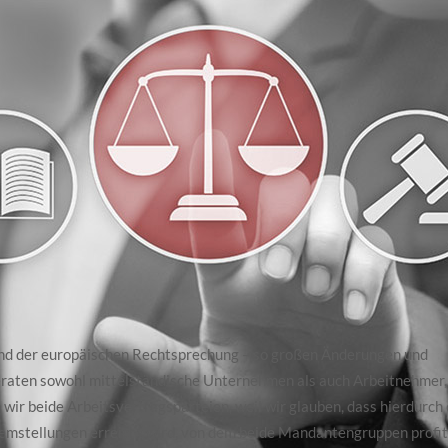
rund der europäischen Rechtsprechung – so großen Änderungen und
eraten sowohl mittelständische Unternehmen als auch Arbeitnehmer,
wir beide Arbeitsvertragsparteien, weil wir glauben, dass hierdurch 
lemstellungen erreicht wird, von dem beide Mandantengruppen profit