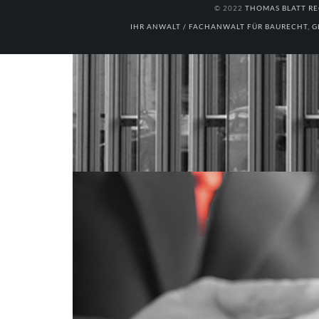
© 2022
THOMAS BLATT RE
IHR ANWALT / FACHANWALT FÜR BAURECHT, G