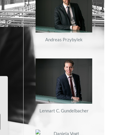
rteien
sind
Andreas Przybylek
Lennart C. Gundelbacher