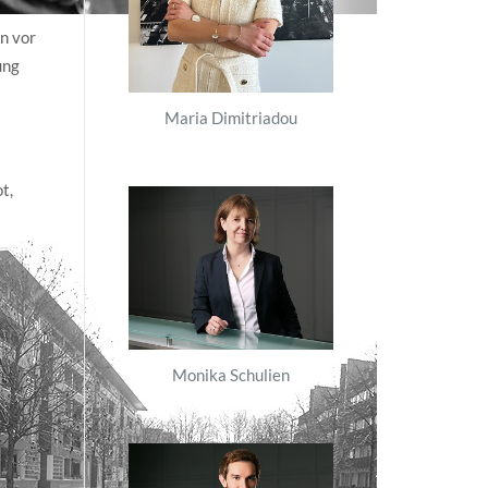
n vor
ung
Maria Dimitriadou
t,
Monika Schulien