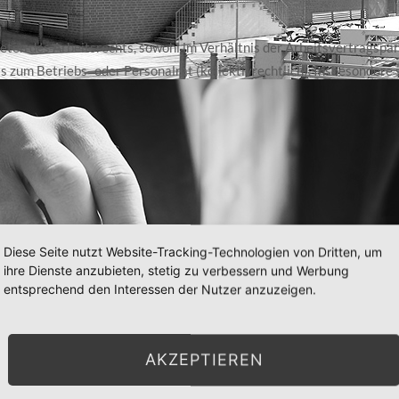
ieten des Arbeitsrechts, sowohl im Verhältnis der Arbeitsvertragspa
is zum Betriebs- oder Personalrat (kollektivrechtlich). Insbesondere 
n
Diese Seite nutzt Website-Tracking-Technologien von Dritten, um
ihre Dienste anzubieten, stetig zu verbessern und Werbung
entsprechend den Interessen der Nutzer anzuzeigen.
estellter hinsichtlich arbeitsrechtlicher Problemgestaltungen und -
zessrechts
 den Anforderungen des AGG)
AKZEPTIEREN
gen Vereinen und Unternehmen, insbesondere auch bei