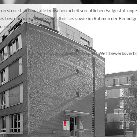
erstreckt sich auf alle typischen arbeitsrechtlichen Fallgestaltunge
 des bestehenden Arbeitsverhältnisses sowie im Rahmen der Beendig
hören daher insbesondere:
n
rungen (Provision, Dienstwagen, Weihnachtsgeld, Wettbewerbsverbo
skosten usw.)
nsprüchen