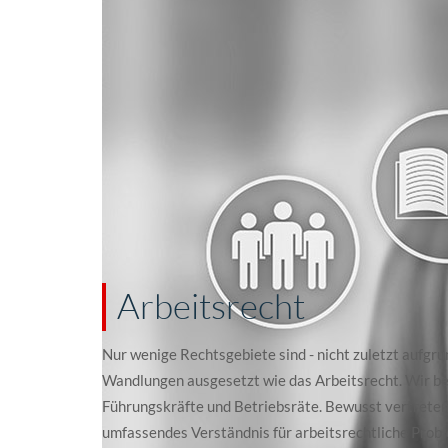
Arbeitsrecht
Nur wenige Rechtsgebiete sind - nicht zuletzt aufg
Wandlungen ausgesetzt wie das Arbeitsrecht. Wir b
Führungskräfte und Betriebsräte. Bewusst vertreten 
umfassendes Verständnis für arbeitsrechtliche Prob