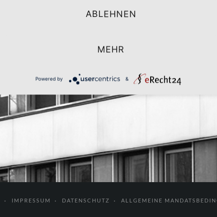
ABLEHNEN
iebsratswahlen.
MEHR
Powered by
&
T
IMPRESSUM
DATENSCHUTZ
ALLGEMEINE MANDATSBEDI