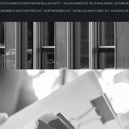
CHTSANWALTSAKTIENGESELLSCHAFT - FACHANWÄLTE IN DINSLAKEN, DUISBU
EWERBLICHES MIETRECHT, VERTRAGSRECHT, GESELLSCHAFTSRECHT, HANDELSRE