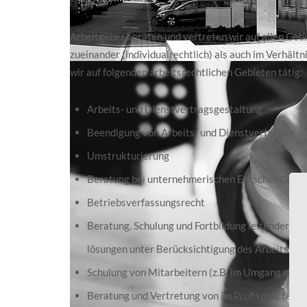
Arbeitgeber beraten und vertreten wir auf allen Geb
zueinander (individualrechtlich) als auch im Verhältn
wir auf folgenden arbeitsrechtlichen Gebieten tätig:
Arbeits- und Dienstvertragsgestaltung
Beendigung von Arbeits- und Dienstverträgen
Umstrukturierung
Beratung bei unternehmerischen Entscheidunge
Betriebsverfassungsrecht
Beratung, Schulung und Fortbildung leitender Ang
lösungen unter Berücksichtigung des Arbeitspro
Schulung von Mitarbeitern (z.B. im Umgang mit
Beratung und Vertretung von im Profisport täti